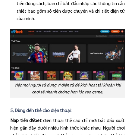
tiền đúng cách, bạn chỉ bắt đầu nhập các thông tin cần
thiết bao gồm số tiền được chuyển và chi tiết điện tử
của mình.
Việc mọi người sử dụng ví điện tử để kích hoạt tài khoản khi
chơi sẽ nhanh chóng hơn lúc vào game.
5, Dùng đến thẻ cào điện thoại:
Nạp tiền d9bet
điện thoại thẻ cào chỉ mới bắt đầu xuất
hiện gần đây dưới nhiều hình thức khác nhau. Người chơi