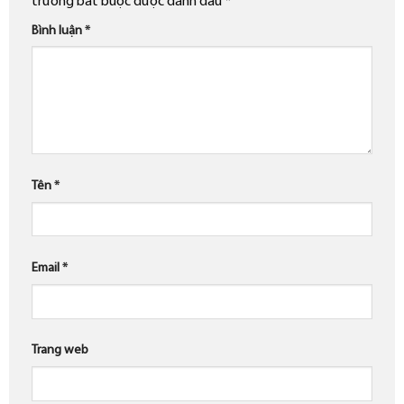
trường bắt buộc được đánh dấu
*
Bình luận
*
Tên
*
Email
*
Trang web