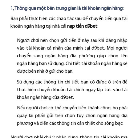
1, Thông qua một bên trung gian là tài khoản ngân hàng:
Bạn phải thực hiện các thao tác sau để chuyển tiền qua tài
khoản ngân hàng tại nhà cái
nạp tiền d9bet
:
Người chơi nên chọn gửi tiền ở này sau khi đăng nhập
vào tài khoản cá nhân của mình tại d9bet. Mọi người
chuyển sang ngân hàng địa phương giúp chọn tên
ngân hàng bạn sử dụng. Chi tiết tài khoản ngân hàng sẽ
được bên nhà ở gửi cho bạn.
Sử dụng các thông tin chi tiết bạn có được ở trên để
thực hiện chuyển khoản tài chính ngay lập tức vào tài
khoản ngân hàng của d9bet.
Nếu người chơi có thể chuyển tiền thành công, họ phải
quay lại phần gửi tiền chọn tùy chọn ngân hàng địa
phương và điền các thông tin cần thiết cho sòng bạc.
Người chơi phải chú ý nhập đúng thông tin tài khoản mà