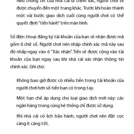
Nếu thông tin của nhà cái là chính xác, người chơi sẽ
được chuyển đến một trang khác. Trước khi hoàn thành
một vài bước giao dịch cuối cùng người chơi có thể
quyết định “tiến hành” trên màn hình.
Số điện thoại đăng ký tài khoản của bạn sẽ nhận được mã
gồm 6 chữ số. Người chơi nên nhập chính xác mã này sau
đó nhấp ngay vào ô “Xác nhận”. Tiền sẽ được cộng vào tài
khoản của bạn ngay sau khi nhà cái xác nhận thông tin
chính xác. Ghi chú:
Không bao giờ được có nhiều tiền trong tài khoản của
người chơi hơn số tiền bạn có trong tay.
Một hạn chế áp dụng cho loại giao dịch mới này: các
ngân hàng trong cùng hệ thống chỉ được sử dụng.
Khi nhà cái có lịch bảo hành, người chơi nên đặt cọc
càng ít càng tốt.