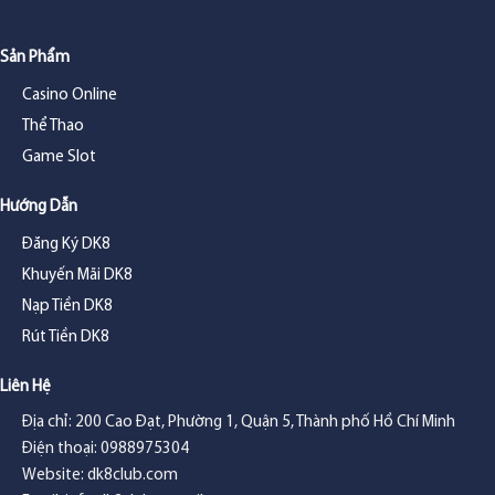
Sản Phẩm
Casino Online
Thể Thao
Game Slot
Hướng Dẫn
Đăng Ký DK8
Khuyến Mãi DK8
Nạp Tiền DK8
Rút Tiền DK8
Liên Hệ
Địa chỉ: 200 Cao Đạt, Phường 1, Quận 5, Thành phố Hồ Chí Minh
Điện thoại: 0988975304
Website: dk8club.com