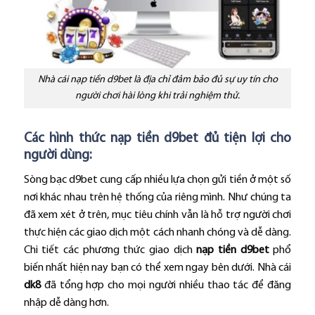
Nhà cái nạp tiền d9bet là địa chỉ đảm bảo đủ sự uy tín cho
người chơi hài lòng khi trải nghiệm thử.
Các hình thức nạp tiền d9bet đủ tiện lợi cho
người dùng:
Sòng bạc d9bet cung cấp nhiều lựa chọn gửi tiền ở một số
nơi khác nhau trên hệ thống của riêng mình. Như chúng ta
đã xem xét ở trên, mục tiêu chính vẫn là hỗ trợ người chơi
thực hiện các giao dịch một cách nhanh chóng và dễ dàng.
Chi tiết các phương thức giao dịch
nạp tiền d9bet
phổ
biến nhất hiện nay bạn có thể xem ngay bên dưới. Nhà cái
dk8
đã tổng hợp cho mọi người nhiều thao tác để đăng
nhập dễ dàng hơn.