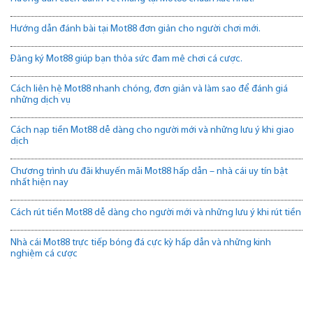
Hướng dẫn đánh bài tại Mot88 đơn giản cho người chơi mới.
Đăng ký Mot88 giúp bạn thỏa sức đam mê chơi cá cược.
Cách liên hệ Mot88 nhanh chóng, đơn giản và làm sao để đánh giá
những dịch vụ
Cách nạp tiền Mot88 dễ dàng cho người mới và những lưu ý khi giao
dịch
Chương trình ưu đãi khuyến mãi Mot88 hấp dẫn – nhà cái uy tín bật
nhất hiện nay
Cách rút tiền Mot88 dễ dàng cho người mới và những lưu ý khi rút tiền
Nhà cái Mot88 trực tiếp bóng đá cực kỳ hấp dẫn và những kinh
nghiệm cá cược