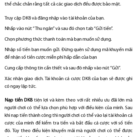
thể chắc chắn rằng tất cả các giao dịch đều được bảo mật.
Truy cập DK8 và đăng nhập vào tài khoản của bạn.
Nhấp vào nút “Thu ngân” và sau đó chọn tab “Gửi tiền”.
Chọn phương thức thanh toán mà bạn muốn sử dụng.
Nhập số tiền bạn muốn gửi. Đừng quên sử dụng mã khuyến mãi
để nhận số tiền cược miễn phí hấp dẫn của bạn
Cung cấp thông tin cần thiết và sau đó nhấp vào nút “Gửi”.
Xác nhận giao dịch. Tài khoản cá cược DK8 của bạn sẽ được ghi
có ngay lập tức.
Nạp tiền DK8
tiện lợi và kèm theo với rất nhiều ưu đãi lớn mà
người chơi có thể lựa chọn phù hợp với điều kiện của mình. Sau
khi nạp tiền thành công thì người chơi có thể vào lại tài khoản cá
cược của mình để kiểm tra tiền và bắt đầu cá cược với số tiền
đó. Tùy theo điều kiện khuyến mãi mà người chơi có thể được