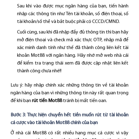
Sau khi vào được mục ngân hàng của bạn, tiến hành
nhập các thông tin như Tên tài khoản, số điện thoại, số
tài khoản/số thẻ và bắt buộc phải có CCCD/CMND.
Cuối cùng, sau khi đã nhập đầy đủ thông tin thì bạn hãy
mở điện thoại và check mã xác thực OTP, nhập mã để
xác minh danh tính như thế đã thành công liên kết tài
khoản Mot88 với ngân hàng. Hãy nhớ mở web nhà cái
để kiểm tra trạng thái xem đã được cập nhật liên kết
thành công chưa nhé!!
Lưu ý: hãy nhập chính xác những thông tin về tài khoản
ngân hàng của bạn vì những thông tin này rất quan trọng
để khi bạn
rút tiền Mot88
tránh bị mất tiền oan.
Bước 3: Thực hiện chuyển hết tiền muốn rút từ tài khoản
cá cược vào tài khoản Mot88 chính của bạn
Ở nhà cái Mot88 có rất nhiều hạng mục cá cược vì vậy