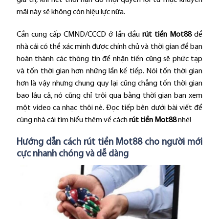
giá trị, khi hết thời hạn đó mọi quyền lợi từ mục khuyến
mãi này sẽ không còn hiệu lực nữa.
Cần cung cấp CMND/CCCD ở lần đầu
rút tiền Mot88
để
nhà cái có thể xác minh được chính chủ và thời gian để bạn
hoàn thành các thông tin để nhận tiền cũng sẽ phức tạp
và tốn thời gian hơn những lần kế tiếp. Nói tốn thời gian
hơn là vậy nhưng chung quy lại cũng chẳng tốn thời gian
bao lâu cả, nó cũng chỉ trôi qua bằng thời gian bạn xem
một video ca nhạc thôi nè. Đọc tiếp bên dưới bài viết để
cùng nhà cái tìm hiểu thêm về cách
rút tiền Mot88
nhé!
Hướng dẫn cách rút tiền Mot88 cho người mới
cực nhanh chóng và dễ dàng