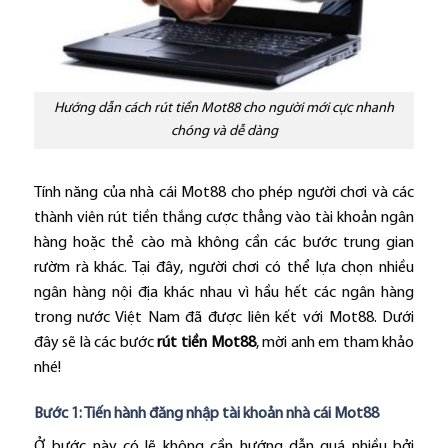
Hướng dẫn cách rút tiền Mot88 cho người mới cực nhanh
chóng và dễ dàng
Tính năng của nhà cái Mot88 cho phép người chơi và các
thành viên rút tiền thắng cược thẳng vào tài khoản ngân
hàng hoặc thẻ cào mà không cần các bước trung gian
rườm rà khác. Tại đây, người chơi có thể lựa chọn nhiều
ngân hàng nội địa khác nhau vì hầu hết các ngân hàng
trong nước Việt Nam đã được liên kết với Mot88. Dưới
đây sẽ là các bước
rút tiền Mot88
, mời anh em tham khảo
nhé!
Bước 1: Tiến hành đăng nhập tài khoản nhà cái Mot88
Ở bước này có lẽ không cần hướng dẫn quá nhiều bởi