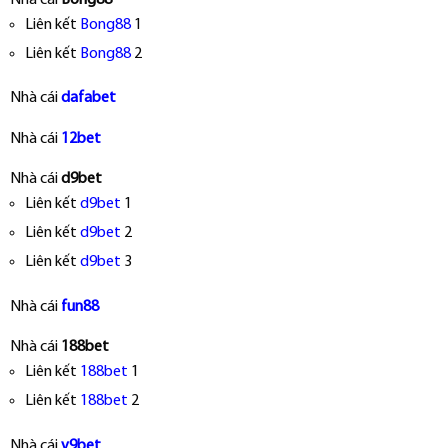
Liên kết
Bong88
1
Liên kết
Bong88
2
Nhà cái
dafabet
Nhà cái
12bet
Nhà cái
d9bet
Liên kết
d9bet
1
Liên kết
d9bet
2
Liên kết
d9bet
3
Nhà cái
fun88
Nhà cái
188bet
Liên kết
188bet
1
Liên kết
188bet
2
Nhà cái
v9bet