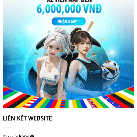
LIÊN KẾT WEBSITE
Nhà cái
Bong88