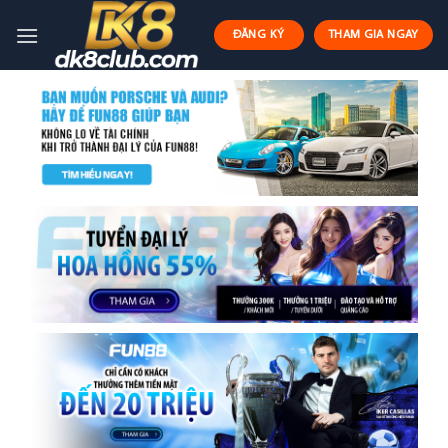
Skip
to
ĐĂNG KÝ
THAM GIA NGAY
content