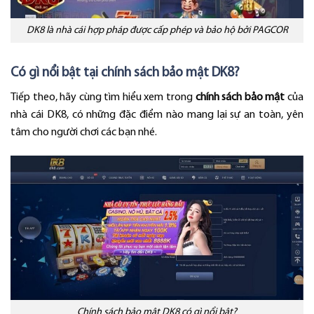
DK8 là nhà cái hợp pháp được cấp phép và bảo hộ bởi PAGCOR
Có gì nổi bật tại chính sách bảo mật DK8?
Tiếp theo, hãy cùng tìm hiểu xem trong
chính sách bảo mật
của
nhà cái DK8, có những đặc điểm nào mang lại sự an toàn, yên
tâm cho người chơi các bạn nhé.
Chính sách bảo mật DK8 có gì nổi bật?