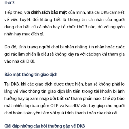
thứ 3
Tiếp theo, với
chính sách bảo mật
của mình, nhà cái DK8 cam kết
về việc tuyệt đối không tiết lộ thông tin cá nhân của người
dùng cho bất cứ cá nhân hay tổ chức thứ 3 nào, dù với nguyên
nhân hay mục đích gì.
Do đó, tình trạng người chơi bị nhận những tin nhắn hoặc cuộc
gọi rác làm phiền là điều sẽ không xảy ra với các bạn khi tham gia
vào nhà cái DK8.
Bảo mật thông tin giao dịch
Tại DK8, khi các giao dịch được thực hiện, bạn sẽ không phải lo
lắng về việc thông tin giao dịch lẫn tiền trong tài khoản bị ảnh
hưởng hay bị xâm nhập bởi bất cứ thành phần nào. Chế độ bảo
mật nhiều lớp bao gồm OTP và FaceID/ vân tay giúp cho người
chơi hoàn toàn yên tâm với quá trình thanh toán của nhà cái.
Giải đáp những câu hỏi thường gặp về DK8