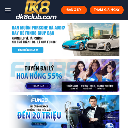
Skip
to
ĐĂNG KÝ
THAM GIA NGAY
content