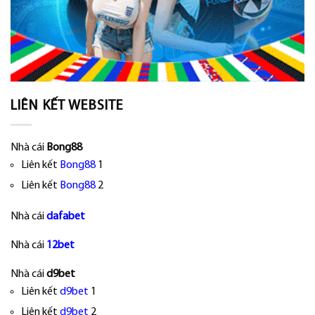
LIÊN KẾT WEBSITE
Nhà cái
Bong88
Liên kết
Bong88
1
Liên kết
Bong88
2
Nhà cái
dafabet
Nhà cái
12bet
Nhà cái
d9bet
Liên kết
d9bet
1
Liên kết
d9bet
2