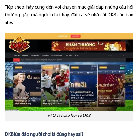
Tiếp theo, hãy cùng đến với chuyên mục giải đáp những câu hỏi
thường gặp mà người chơi hay đặt ra về nhà cái DK8 các bạn
nhé.
FAQ các câu hỏi về DK8
DK8 lừa đảo người chơi là đúng hay sai?