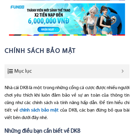
CHÍNH SÁCH BẢO MẬT
Mục lục
Nhà cái DK8 là một trong những cổng cá cược được nhiều người
chơi yêu thích khi luôn đảm bảo về sự an toàn của thông tin
cũng như các chính sách và tính năng hấp dẫn. Để tìm hiểu chi
tiết về
chính sách bảo mật
của DK8, các bạn đừng bỏ qua bài
viết bên dưới đây nhé.
Những điều bạn cần biết về DK8