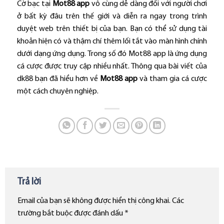
Cờ bạc tại
Mot88 app
vô cùng dễ dàng đối với người chơi
ở bất kỳ đâu trên thế giới và diễn ra ngay trong trình
duyệt web trên thiết bị của bạn. Bạn có thể sử dụng tài
khoản hiện có và thậm chí thêm lối tắt vào màn hình chính
dưới dạng ứng dụng. Trong số đó Mot88 app là ứng dụng
cá cược được truy cập nhiều nhất. Thông qua bài viết của
dk88 bạn đã hiểu hơn về
Mot88 app
và tham gia cá cược
một cách chuyên nghiệp.
Trả lời
Email của bạn sẽ không được hiển thị công khai.
Các
trường bắt buộc được đánh dấu
*