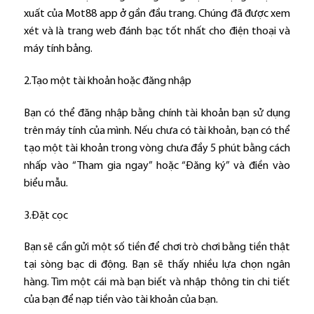
xuất của Mot88 app ở gần đầu trang. Chúng đã được xem
xét và là trang web đánh bạc tốt nhất cho điện thoại và
máy tính bảng.
2.Tạo một tài khoản hoặc đăng nhập
Bạn có thể đăng nhập bằng chính tài khoản bạn sử dụng
trên máy tính của mình. Nếu chưa có tài khoản, bạn có thể
tạo một tài khoản trong vòng chưa đầy 5 phút bằng cách
nhấp vào “Tham gia ngay” hoặc “Đăng ký” và điền vào
biểu mẫu.
3.Đặt cọc
Bạn sẽ cần gửi một số tiền để chơi trò chơi bằng tiền thật
tại sòng bạc di động. Bạn sẽ thấy nhiều lựa chọn ngân
hàng. Tìm một cái mà bạn biết và nhập thông tin chi tiết
của bạn để nạp tiền vào tài khoản của bạn.