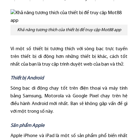
Khả năng tương thích của thiết bị để truy cập Mot88 app
Vì một số thiết bị tương thích với sòng bạc trực tuyến
trên thiết bị di động hơn những thiết bị khác, cách tốt
nhất của bạn là truy cập trình duyệt web của bạn và thử.
Thiết bị Android
Sòng bạc di động chạy tốt trên điện thoại và máy tính
bảng Samsung, Motorola và Google Pixel chạy trên hệ
điều hành Android mới nhất. Bạn sẽ không gặp vấn đề gì
với một trong số này.
Sản phẩm Apple
Apple iPhone và iPad là một số sản phẩm phổ biến nhất