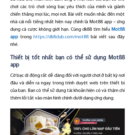
chơi các trò chơi sòng bạc yêu thích của mình và giành
chiến thắng mọi lúc, mọi nơi. Bài viết muốn nhắc đến một
nhà cái nổi tiếng nhất hiện nay chính là Mot88 app – ứng
dụng cá cược không giới hạn. Cùng dk88 tìm hiểu
Mot88
app
trong
https://dk8club.com/mot88
bài viết sau đây
nhé.
Thiết bị tốt nhất bạn có thể sử dụng Mot88
app
Cờ bạc di động rất dễ dàng đối với người chơi ở bất kỳ nơi
đâu và diễn ra ngay trong trình duyệt web trên thiết bị
của bạn. Bạn có thể sử dụng tài khoản hiện có và thậm chí
thêm lối tắt vào màn hình chính dưới dạng ứng dụng.