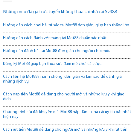
Những mẹo đá gà trực tuyến không thua tại nhà cái Sv388
Hướng dẫn cách chơi bài tứ sắc tại Mot88 đơn giản, giúp bạn thắng lớn.
Hướng dẫn cách đánh vét máng tại Mot88 chuẩn xác nhất.
Hướng dẫn đánh bài tại Mot88 đơn giản cho người chơi mới.
Đăng ký Mot88 giúp bạn thỏa sức đam mê chơi cá cược.
Cách liên hệ Mot88 nhanh chóng, đơn giản và làm sao để đánh giá
những dịch vụ
Cách nạp tiền Mot88 dễ dàng cho người mới và những lưu ý khi giao
dịch
Chương trình ưu đãi khuyến mãi Mot88 hấp dẫn – nhà cái uy tín bật nhất
hiện nay
Cách rút tiền Mot88 dễ dàng cho người mới và những lưu ý khi rút tiền