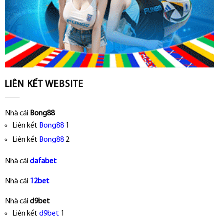
LIÊN KẾT WEBSITE
Nhà cái
Bong88
Liên kết
Bong88
1
Liên kết
Bong88
2
Nhà cái
dafabet
Nhà cái
12bet
Nhà cái
d9bet
Liên kết
d9bet
1