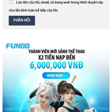
Lưu tên của tôi, email, và trang web trong trình duyệt này
cho lần bình luận kế tiếp của tôi.