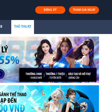
ĐĂNG KÝ
THAM GIA NGAY
K8
THỦ THUẬT