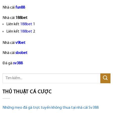
Nhà cái
fun88
Nhà cái
188bet
Liên kết
188bet
1
Liên kết
188bet
2
Nhà cái
v9bet
Nhà cái
sbobet
Đá gà
sv388
THỦ THUẬT CÁ CƯỢC
Những mẹo đá gà trực tuyến không thua tại nhà cái Sv388