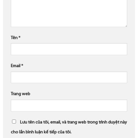
Tên
*
Email
*
Trang web
Lưu tên của tôi, email, và trang web trong trình duyệt này
cho lần bình luận kế tiếp của tôi.