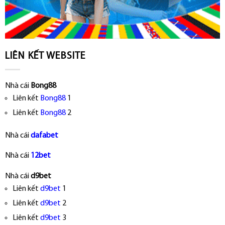
LIÊN KẾT WEBSITE
Nhà cái
Bong88
Liên kết
Bong88
1
Liên kết
Bong88
2
Nhà cái
dafabet
Nhà cái
12bet
Nhà cái
d9bet
Liên kết
d9bet
1
Liên kết
d9bet
2
Liên kết
d9bet
3