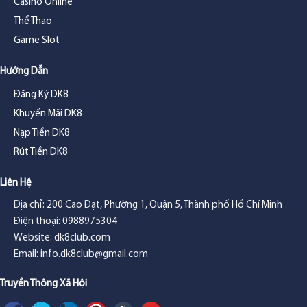
Casino Online
Thể Thao
Game Slot
Hướng Dẫn
Đăng Ký DK8
Khuyến Mãi DK8
Nạp Tiền DK8
Rút Tiền DK8
Liên Hệ
Địa chỉ: 200 Cao Đạt, Phường 1, Quận 5, Thành phố Hồ Chí Minh
Điện thoại: 0988975304
Website: dk8club.com
Email:
info.dk8club@gmail.com
Truyền Thông Xã Hội