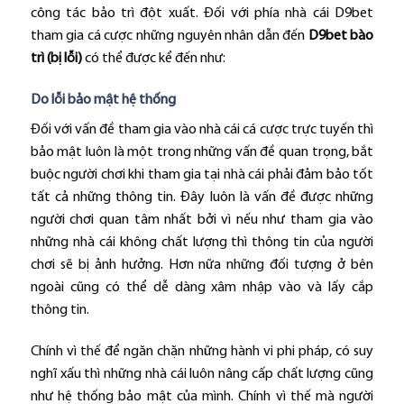
công tác bảo trì đột xuất. Đối với phía nhà cái D9bet
tham gia cá cược những nguyên nhân dẫn đến
D9bet bào
trì (bị lỗi)
có thể được kể đến như:
Do lỗi bảo mật hệ thống
Đối với vấn đề tham gia vào nhà cái cá cược trực tuyến thì
bảo mật luôn là một trong những vấn đề quan trọng, bắt
buộc người chơi khi tham gia tại nhà cái phải đảm bảo tốt
tất cả những thông tin. Đây luôn là vấn đề được những
người chơi quan tâm nhất bởi vì nếu như tham gia vào
những nhà cái không chất lượng thì thông tin của người
chơi sẽ bị ảnh hưởng. Hơn nữa những đối tượng ở bên
ngoài cũng có thể dễ dàng xâm nhập vào và lấy cắp
thông tin.
Chính vì thế để ngăn chặn những hành vi phi pháp, có suy
nghĩ xấu thì những nhà cái luôn nâng cấp chất lượng cũng
như hệ thống bảo mật của mình. Chính vì thế mà người