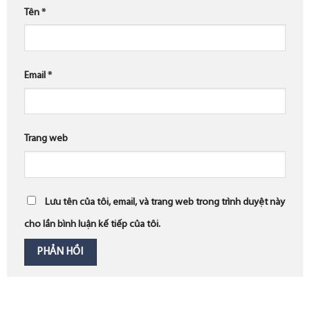
Tên
*
Email
*
Trang web
Lưu tên của tôi, email, và trang web trong trình duyệt này
cho lần bình luận kế tiếp của tôi.