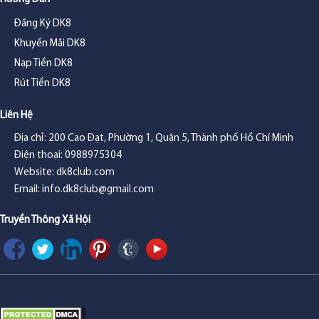
Đăng Ký DK8
Khuyến Mãi DK8
Nạp Tiền DK8
Rút Tiền DK8
Liên Hệ
Địa chỉ: 200 Cao Đạt, Phường 1, Quận 5, Thành phố Hồ Chí Minh
Điện thoại: 0988975304
Website: dk8club.com
Email:
info.dk8club@gmail.com
Truyền Thông Xã Hội