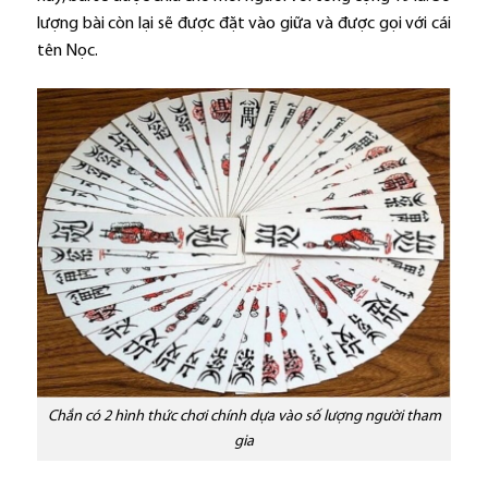
lượng bài còn lại sẽ được đặt vào giữa và được gọi với cái
tên Nọc.
Chắn có 2 hình thức chơi chính dựa vào số lượng người tham
gia