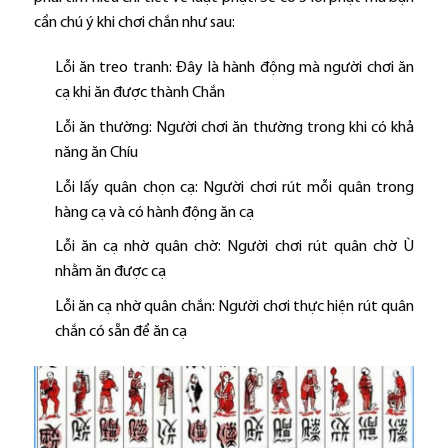
cần chú ý khi chơi chắn như sau:
Lỗi ăn treo tranh: Đây là hành động mà người chơi ăn
cạ khi ăn được thành Chắn
Lỗi ăn thường: Người chơi ăn thường trong khi có khả
năng ăn Chíu
Lỗi lấy quân chọn cạ: Người chơi rút mỗi quân trong
hàng cạ và có hành động ăn cạ
Lỗi ăn cạ nhờ quân chờ: Người chơi rút quân chờ Ù
nhằm ăn được cạ
Lỗi ăn cạ nhờ quân chắn: Người chơi thực hiện rút quân
chắn có sẵn để ăn cạ