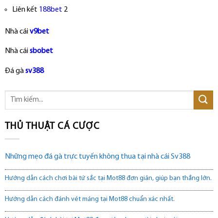
Liên kết
188bet
2
Nhà cái
v9bet
Nhà cái
sbobet
Đá gà
sv388
THỦ THUẬT CÁ CƯỢC
Những mẹo đá gà trực tuyến không thua tại nhà cái Sv388
Hướng dẫn cách chơi bài tứ sắc tại Mot88 đơn giản, giúp bạn thắng lớn.
Hướng dẫn cách đánh vét máng tại Mot88 chuẩn xác nhất.