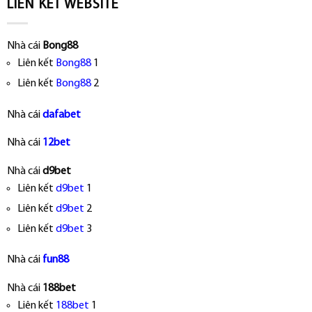
LIÊN KẾT WEBSITE
Nhà cái
Bong88
Liên kết
Bong88
1
Liên kết
Bong88
2
Nhà cái
dafabet
Nhà cái
12bet
Nhà cái
d9bet
Liên kết
d9bet
1
Liên kết
d9bet
2
Liên kết
d9bet
3
Nhà cái
fun88
Nhà cái
188bet
Liên kết
188bet
1