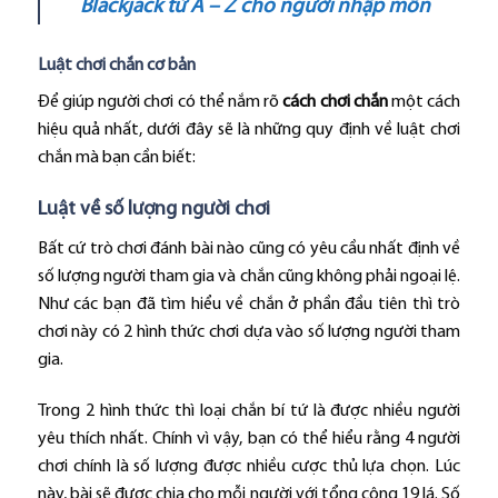
Blackjack từ A – Z cho người nhập môn
Luật chơi chắn cơ bản
Để giúp người chơi có thể nắm rõ
cách chơi chắn
một cách
hiệu quả nhất, dưới đây sẽ là những quy định về luật chơi
chắn mà bạn cần biết:
Luật về số lượng người chơi
Bất cứ trò chơi đánh bài nào cũng có yêu cầu nhất định về
số lượng người tham gia và chắn cũng không phải ngoại lệ.
Như các bạn đã tìm hiểu về chắn ở phần đầu tiên thì trò
chơi này có 2 hình thức chơi dựa vào số lượng người tham
gia.
Trong 2 hình thức thì loại chắn bí tứ là được nhiều người
yêu thích nhất. Chính vì vậy, bạn có thể hiểu rằng 4 người
chơi chính là số lượng được nhiều cược thủ lựa chọn. Lúc
này, bài sẽ được chia cho mỗi người với tổng cộng 19 lá. Số