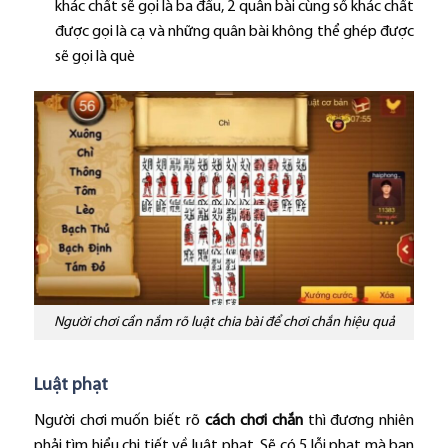
khác chất sẽ gọi là ba đầu, 2 quân bài cùng số khác chất
được gọi là cạ và những quân bài không thể ghép được
sẽ gọi là què
Người chơi cần nắm rõ luật chia bài để chơi chắn hiệu quả
Luật phạt
Người chơi muốn biết rõ
cách chơi chắn
thì đương nhiên
phải tìm hiểu chi tiết về luật phạt. Sẽ có 5 lỗi phạt mà bạn