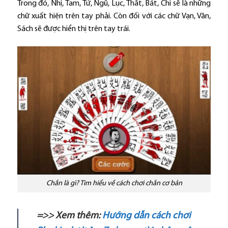
Trong đó, Nhị, Tam, Tứ, Ngũ, Lục, Thất, Bát, Chi sẽ là những
chữ xuất hiện trên tay phải. Còn đối với các chữ Vạn, Văn,
Sách sẽ được hiển thị trên tay trái.
Chắn là gì? Tìm hiểu về cách chơi chắn cơ bản
=>> Xem thêm:
Hướng dẫn cách chơi